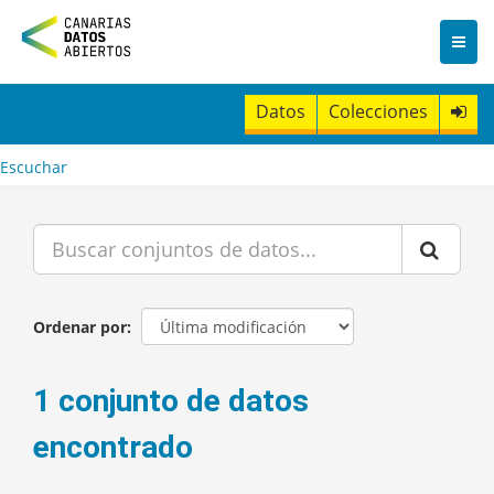
I
r
a
l
c
Datos
Colecciones
o
n
t
Escuchar
e
n
i
d
o
Ordenar por
1 conjunto de datos
encontrado