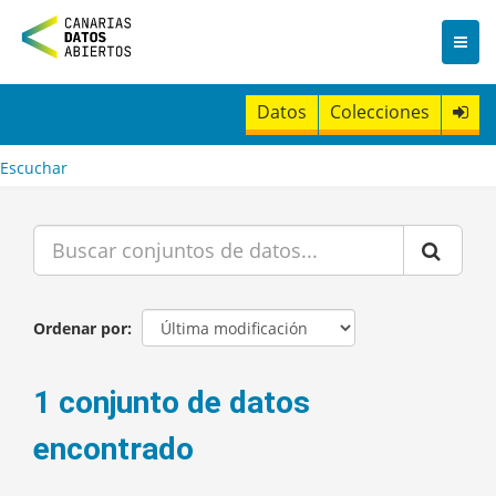
I
r
a
l
c
Datos
Colecciones
o
n
t
Escuchar
e
n
i
d
o
Ordenar por
1 conjunto de datos
encontrado