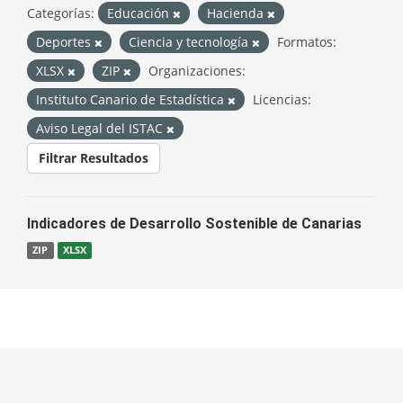
Categorías:
Educación
Hacienda
Deportes
Ciencia y tecnología
Formatos:
XLSX
ZIP
Organizaciones:
Instituto Canario de Estadística
Licencias:
Aviso Legal del ISTAC
Filtrar Resultados
Indicadores de Desarrollo Sostenible de Canarias
ZIP
XLSX