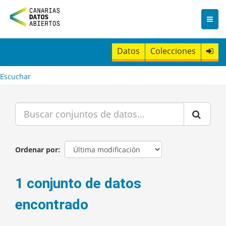
I
r
a
l
c
Datos
Colecciones
o
n
t
Escuchar
e
n
i
d
o
Ordenar por
1 conjunto de datos
encontrado