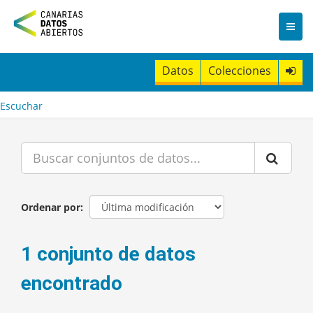
I
r
a
l
c
Datos
Colecciones
o
n
t
Escuchar
e
n
i
d
o
Ordenar por
1 conjunto de datos
encontrado