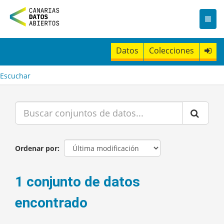
I
r
a
l
c
Datos
Colecciones
o
n
t
Escuchar
e
n
i
d
o
Ordenar por
1 conjunto de datos
encontrado