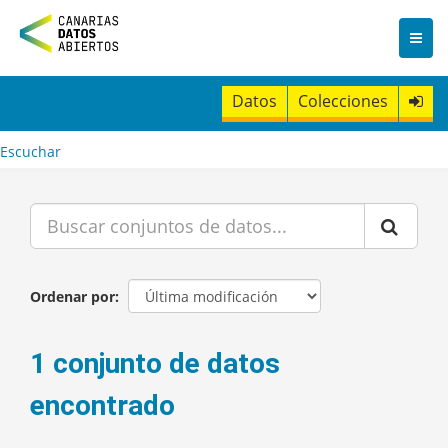
I
r
a
l
c
Datos
Colecciones
o
n
t
Escuchar
e
n
i
d
o
Ordenar por
1 conjunto de datos
encontrado