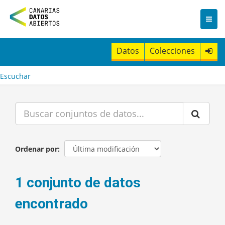
I
r
a
l
c
Datos
Colecciones
o
n
t
Escuchar
e
n
i
d
o
Ordenar por
1 conjunto de datos
encontrado