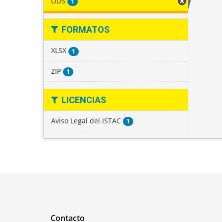
ODS
1
FORMATOS
XLSX
1
ZIP
1
LICENCIAS
Aviso Legal del ISTAC
1
Contacto