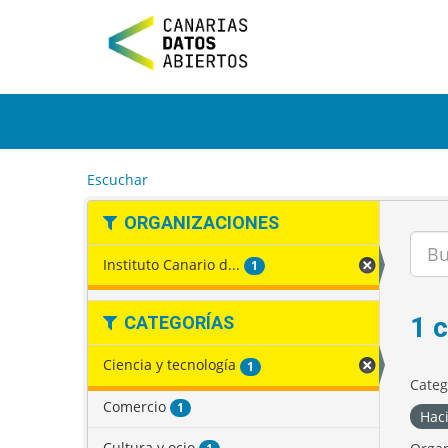
I
r
a
l
c
o
n
t
e
Escuchar
n
i
ORGANIZACIONES
d
o
Instituto Canario d...
1
1 
CATEGORÍAS
Ciencia y tecnología
1
Categ
Comercio
1
Hac
Cultura y ocio