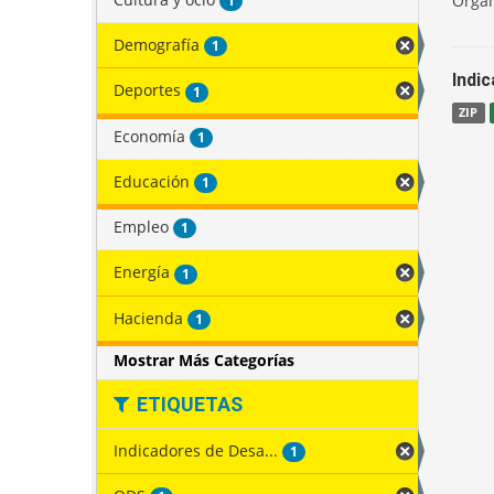
Organ
1
Demografía
1
Indi
Deportes
1
ZIP
Economía
1
Educación
1
Empleo
1
Energía
1
Hacienda
1
Mostrar Más Categorías
ETIQUETAS
Indicadores de Desa...
1