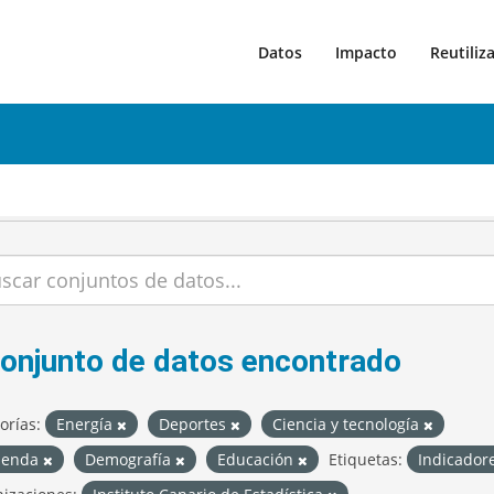
Datos
Impacto
Reutiliz
conjunto de datos encontrado
orías:
Energía
Deportes
Ciencia y tecnología
ienda
Demografía
Educación
Etiquetas:
Indicador