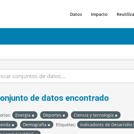
Datos
Impacto
Reutiliz
conjunto de datos encontrado
orías:
Energía
Deportes
Ciencia y tecnología
ienda
Demografía
Etiquetas:
Indicadores de Desarrollo