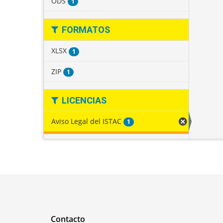
ODS
1
FORMATOS
XLSX
1
ZIP
1
LICENCIAS
Aviso Legal del ISTAC
1
Contacto