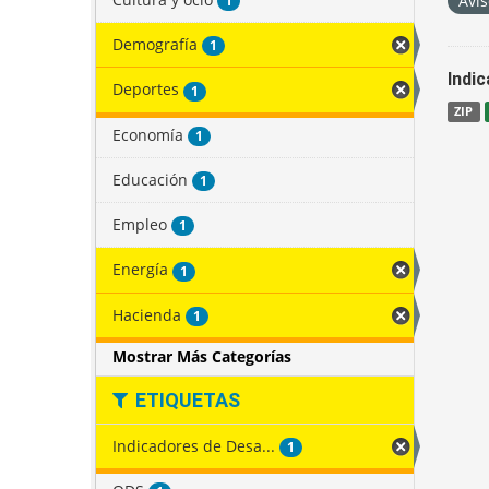
Avis
1
Demografía
1
Indi
Deportes
1
ZIP
Economía
1
Educación
1
Empleo
1
Energía
1
Hacienda
1
Mostrar Más Categorías
ETIQUETAS
Indicadores de Desa...
1