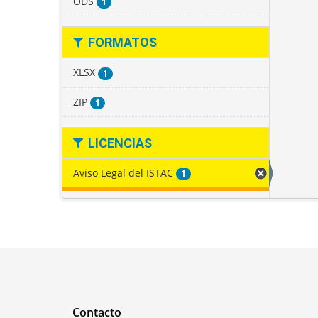
ODS
1
FORMATOS
XLSX
1
ZIP
1
LICENCIAS
Aviso Legal del ISTAC
1
Contacto