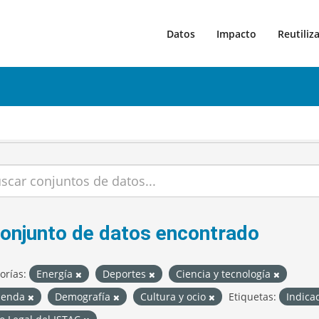
Datos
Impacto
Reutiliz
conjunto de datos encontrado
orías:
Energía
Deportes
Ciencia y tecnología
ienda
Demografía
Cultura y ocio
Etiquetas:
Indica