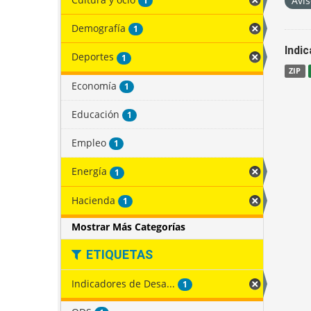
Avis
1
Demografía
1
Indi
Deportes
1
ZIP
Economía
1
Educación
1
Empleo
1
Energía
1
Hacienda
1
Mostrar Más Categorías
ETIQUETAS
Indicadores de Desa...
1