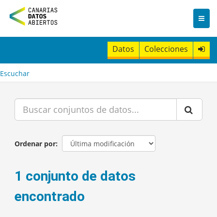
I
r
a
l
c
Datos
Colecciones
o
n
t
Escuchar
e
n
i
d
o
Ordenar por
1 conjunto de datos
encontrado