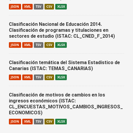
JSON
XML
TSV
CSV
XLSX
Clasificación Nacional de Educación 2014.
Clasificación de programas y titulaciones en
sectores de estudio (ISTAC: CL_CNED_F_2014)
JSON
XML
TSV
CSV
XLSX
Clasificación temática del Sistema Estadístico de
Canarias (ISTAC: TEMAS_CANARIAS)
JSON
XML
TSV
CSV
XLSX
Clasificación de motivos de cambios en los
ingresos económicos (ISTAC:
CL_ENCUESTAS_MOTIVOS_CAMBIOS_INGRESOS_
ECONOMICOS)
JSON
XML
TSV
CSV
XLSX