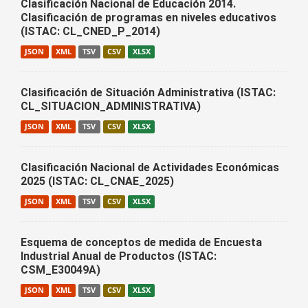
Clasificación Nacional de Educación 2014.
Clasificación de programas en niveles educativos
(ISTAC: CL_CNED_P_2014)
JSON
XML
TSV
CSV
XLSX
Clasificación de Situación Administrativa (ISTAC:
CL_SITUACION_ADMINISTRATIVA)
JSON
XML
TSV
CSV
XLSX
Clasificación Nacional de Actividades Económicas
2025 (ISTAC: CL_CNAE_2025)
JSON
XML
TSV
CSV
XLSX
Esquema de conceptos de medida de Encuesta
Industrial Anual de Productos (ISTAC:
CSM_E30049A)
JSON
XML
TSV
CSV
XLSX