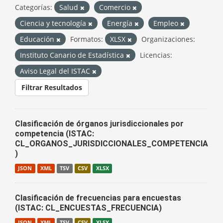
Categorías:
Salud
Comercio
Ciencia y tecnología
Energía
Empleo
Educación
Formatos:
XLSX
Organizaciones:
Instituto Canario de Estadística
Licencias:
Aviso Legal del ISTAC
Filtrar Resultados
Clasificación de órganos jurisdiccionales por
competencia (ISTAC:
CL_ORGANOS_JURISDICCIONALES_COMPETENCIA
)
JSON
XML
TSV
CSV
XLSX
Clasificación de frecuencias para encuestas
(ISTAC: CL_ENCUESTAS_FRECUENCIA)
JSON
XML
TSV
CSV
XLSX