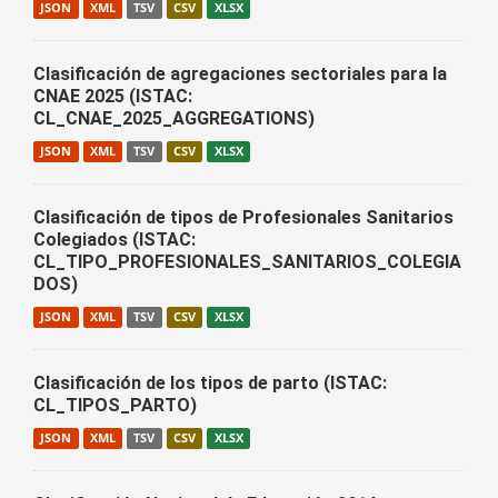
JSON
XML
TSV
CSV
XLSX
Clasificación de agregaciones sectoriales para la
CNAE 2025 (ISTAC:
CL_CNAE_2025_AGGREGATIONS)
JSON
XML
TSV
CSV
XLSX
Clasificación de tipos de Profesionales Sanitarios
Colegiados (ISTAC:
CL_TIPO_PROFESIONALES_SANITARIOS_COLEGIA
DOS)
JSON
XML
TSV
CSV
XLSX
Clasificación de los tipos de parto (ISTAC:
CL_TIPOS_PARTO)
JSON
XML
TSV
CSV
XLSX