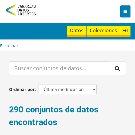
I
r
a
l
c
Datos
Colecciones
o
n
t
Escuchar
e
n
i
d
o
Ordenar por
290 conjuntos de datos
encontrados