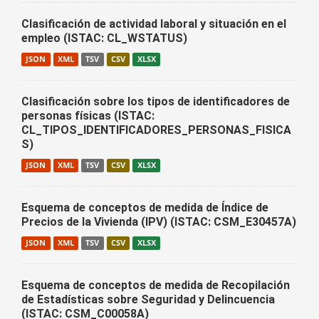
Clasificación de actividad laboral y situación en el
empleo (ISTAC: CL_WSTATUS)
JSON
XML
TSV
CSV
XLSX
Clasificación sobre los tipos de identificadores de
personas físicas (ISTAC:
CL_TIPOS_IDENTIFICADORES_PERSONAS_FISICA
S)
JSON
XML
TSV
CSV
XLSX
Esquema de conceptos de medida de Índice de
Precios de la Vivienda (IPV) (ISTAC: CSM_E30457A)
JSON
XML
TSV
CSV
XLSX
Esquema de conceptos de medida de Recopilación
de Estadísticas sobre Seguridad y Delincuencia
(ISTAC: CSM_C00058A)