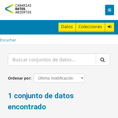
I
r
a
l
c
Datos
Colecciones
o
n
t
Escuchar
e
n
i
d
o
Ordenar por
1 conjunto de datos
encontrado