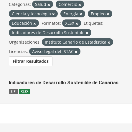
Categorías:
Salud
Comercio
Ciencia y tecnología
Energía
Empleo
Educación
Formatos:
XLSX
Etiquetas:
Indicadores de Desarrollo Sostenible
Organizaciones:
Instituto Canario de Estadística
Licencias:
Aviso Legal del ISTAC
Filtrar Resultados
Indicadores de Desarrollo Sostenible de Canarias
ZIP
XLSX