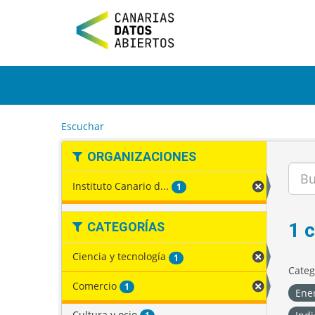
I
r
a
l
c
o
n
t
e
Escuchar
n
i
ORGANIZACIONES
d
o
Instituto Canario d...
1
1 
CATEGORÍAS
Ciencia y tecnología
1
Categ
Comercio
1
Ene
Cultura y ocio