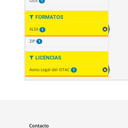
ODS
1
FORMATOS
XLSX
1
ZIP
1
LICENCIAS
Aviso Legal del ISTAC
1
Contacto