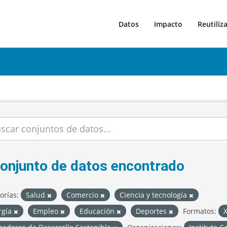
Datos
Impacto
Reutiliz
conjunto de datos encontrado
orías:
Salud
Comercio
Ciencia y tecnología
rgía
Empleo
Educación
Deportes
Formatos: