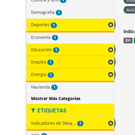
Indi
1
Avis
Demografía
1
Deportes
1
Indi
Economía
1
ZIP
Educación
1
Empleo
1
Energía
1
Hacienda
1
Mostrar Más Categorías
ETIQUETAS
Indicadores de Desa...
1