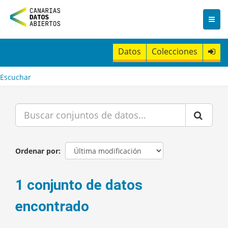
I
r
a
l
c
Datos
Colecciones
o
n
t
Escuchar
e
n
i
d
o
Ordenar por
1 conjunto de datos
encontrado