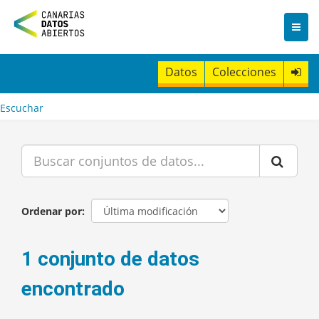
I
r
a
l
c
Datos
Colecciones
o
n
t
Escuchar
e
n
i
d
o
Ordenar por
1 conjunto de datos
encontrado