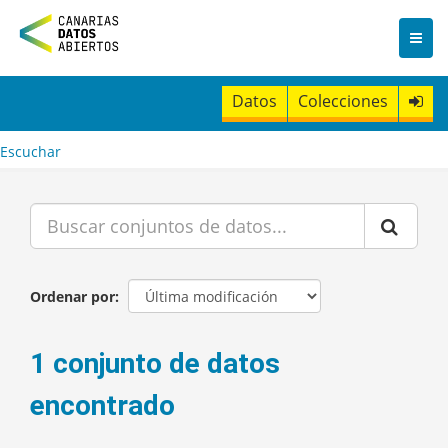
I
r
a
l
c
Datos
Colecciones
o
n
t
Escuchar
e
n
i
d
o
Ordenar por
1 conjunto de datos
encontrado