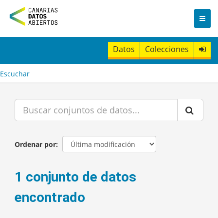
I
r
a
l
c
Datos
Colecciones
o
n
t
Escuchar
e
n
i
d
o
Ordenar por
1 conjunto de datos
encontrado