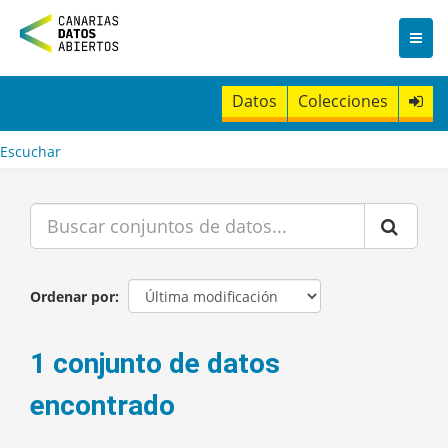
I
r
a
l
c
Datos
Colecciones
o
n
t
Escuchar
e
n
i
d
o
Ordenar por
1 conjunto de datos
encontrado