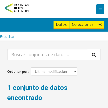
I
r
a
l
c
Datos
Colecciones
o
n
t
Escuchar
e
n
i
d
o
Ordenar por
1 conjunto de datos
encontrado