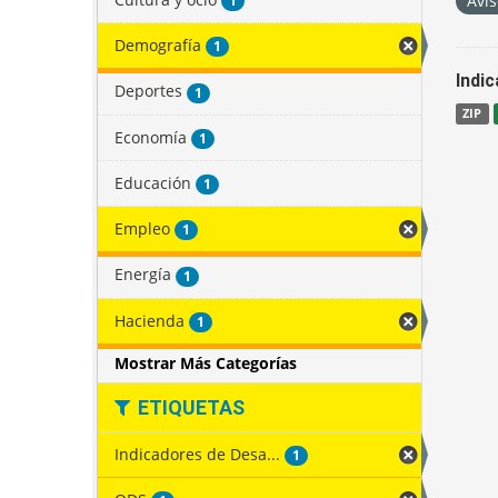
Avis
1
Demografía
1
Indi
Deportes
1
ZIP
Economía
1
Educación
1
Empleo
1
Energía
1
Hacienda
1
Mostrar Más Categorías
ETIQUETAS
Indicadores de Desa...
1