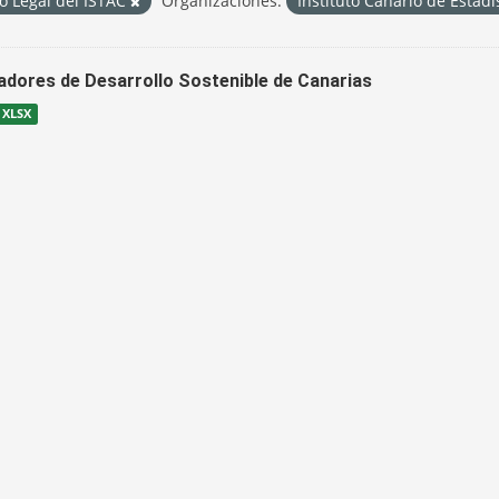
o Legal del ISTAC
Organizaciones:
Instituto Canario de Estadí
cadores de Desarrollo Sostenible de Canarias
XLSX