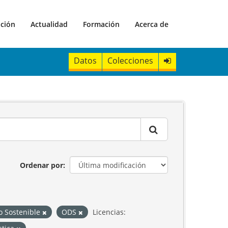
ación
Actualidad
Formación
Acerca de
Datos
Colecciones
Ordenar por
o Sostenible
ODS
Licencias: