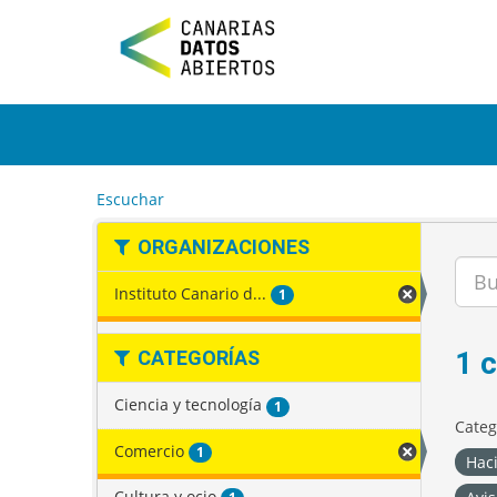
I
r
a
l
c
o
n
t
e
Escuchar
n
i
ORGANIZACIONES
d
o
Instituto Canario d...
1
1 
CATEGORÍAS
Ciencia y tecnología
1
Categ
Comercio
1
Hac
Cultura y ocio