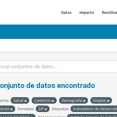
Datos
Impacto
Reutiliz
conjunto de datos encontrado
orías:
Salud
Comercio
Demografía
Empleo
ienda
Formatos:
ZIP
Etiquetas:
Indicadores de Desarroll