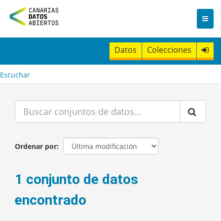
I
r
a
l
c
Datos
Colecciones
o
n
t
Escuchar
e
n
i
d
o
Ordenar por
1 conjunto de datos
encontrado