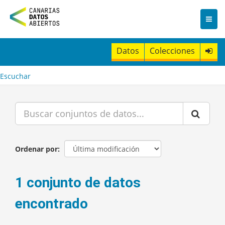
I
r
a
l
c
Datos
Colecciones
o
n
t
Escuchar
e
n
i
d
o
Ordenar por
1 conjunto de datos
encontrado