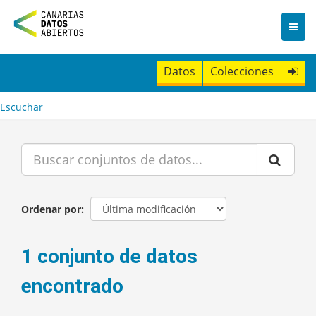
I
r
a
l
c
Datos
Colecciones
o
n
t
Escuchar
e
n
i
d
o
Ordenar por
1 conjunto de datos
encontrado