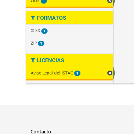
ODS
1
FORMATOS
XLSX
1
ZIP
1
LICENCIAS
Aviso Legal del ISTAC
1
Contacto