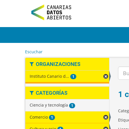
I
r
a
l
c
o
n
t
e
Escuchar
n
i
ORGANIZACIONES
d
o
Instituto Canario d...
1
1 
CATEGORÍAS
Ciencia y tecnología
1
Categ
Comercio
1
Etiqu
Cultura y ocio