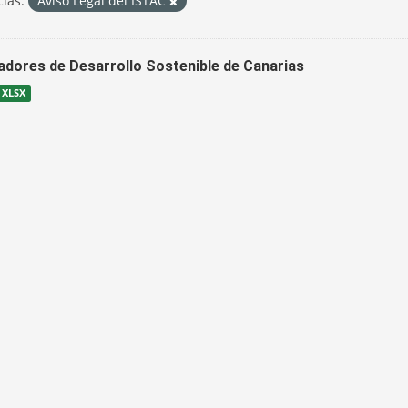
cias:
Aviso Legal del ISTAC
cadores de Desarrollo Sostenible de Canarias
XLSX