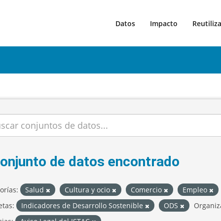
Datos
Impacto
Reutiliz
conjunto de datos encontrado
orías:
Salud
Cultura y ocio
Comercio
Empleo
etas:
Indicadores de Desarrollo Sostenible
ODS
Organiz