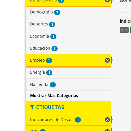
Licen
1
Demografía
1
Indi
Deportes
1
ZIP
Economía
1
Educación
1
Empleo
1
Energía
1
Hacienda
1
Mostrar Más Categorías
ETIQUETAS
Indicadores de Desa...
1