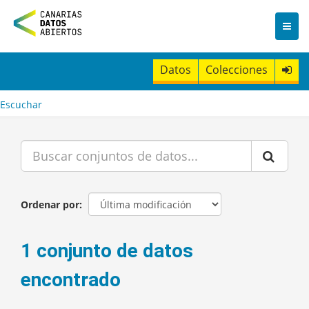
I
r
a
l
c
Datos
Colecciones
o
n
t
Escuchar
e
n
i
d
o
Ordenar por
1 conjunto de datos
encontrado