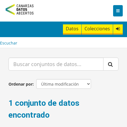
I
r
a
l
c
Datos
Colecciones
o
n
t
Escuchar
e
n
i
d
o
Ordenar por
1 conjunto de datos
encontrado