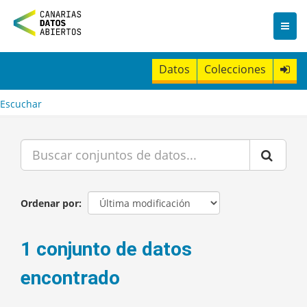
I
r
a
l
c
Datos
Colecciones
o
n
t
Escuchar
e
n
i
d
o
Ordenar por
1 conjunto de datos
encontrado