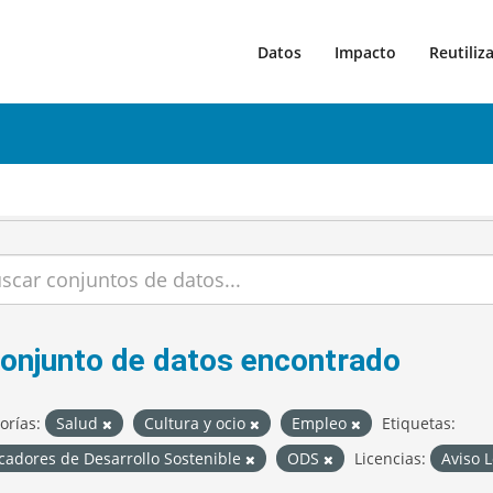
Datos
Impacto
Reutiliz
conjunto de datos encontrado
orías:
Salud
Cultura y ocio
Empleo
Etiquetas:
cadores de Desarrollo Sostenible
ODS
Licencias:
Aviso 