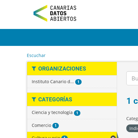
I
r
a
l
c
o
n
t
e
Escuchar
n
i
ORGANIZACIONES
d
o
Instituto Canario d...
1
1 
CATEGORÍAS
Ciencia y tecnología
1
Categ
Comercio
1
Indi
Cultura y ocio