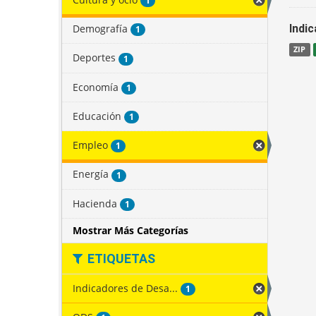
1
Demografía
Indi
1
ZIP
Deportes
1
Economía
1
Educación
1
Empleo
1
Energía
1
Hacienda
1
Mostrar Más Categorías
ETIQUETAS
Indicadores de Desa...
1