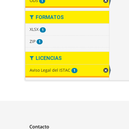
ODS
1
FORMATOS
XLSX
1
ZIP
1
LICENCIAS
Aviso Legal del ISTAC
1
Contacto