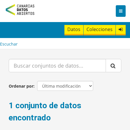
I
r
a
l
c
Datos
Colecciones
o
n
t
Escuchar
e
n
i
d
o
Ordenar por
1 conjunto de datos
encontrado