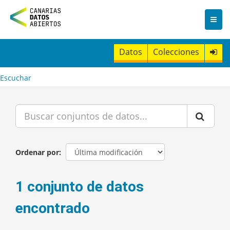
I
r
a
l
c
Datos
Colecciones
o
n
t
Escuchar
e
n
i
d
o
Ordenar por
1 conjunto de datos
encontrado