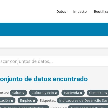
Datos
Impacto
Reutiliz
conjunto de datos encontrado
orías:
Salud
Cultura y ocio
Hacienda
Comercio
cación
Empleo
Etiquetas:
Indicadores de Desarrollo So