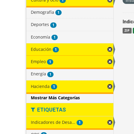
Inst
1
Demografía
1
Indi
Deportes
1
ZIP
Economía
1
Educación
1
Empleo
1
Energía
1
Hacienda
1
Mostrar Más Categorías
ETIQUETAS
Indicadores de Desa...
1