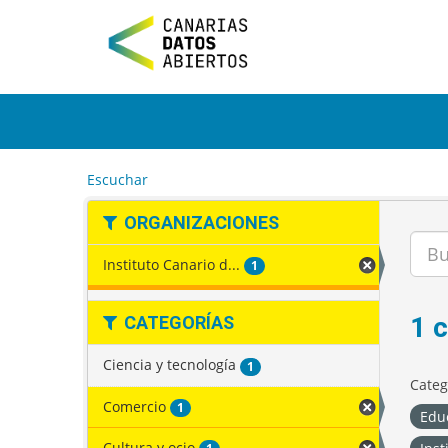
I
r
a
l
c
o
n
t
e
Escuchar
n
i
ORGANIZACIONES
d
o
Instituto Canario d...
1
1 
CATEGORÍAS
Ciencia y tecnología
1
Categ
Comercio
1
Edu
Cultura y ocio