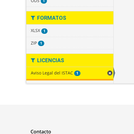
ODS
1
FORMATOS
XLSX
1
ZIP
1
LICENCIAS
Aviso Legal del ISTAC
1
Contacto