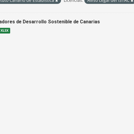
ituto Canario de Estadística
Licencias:
Aviso Legal del ISTAC
cadores de Desarrollo Sostenible de Canarias
XLSX