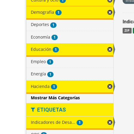
Inst
1
Demografía
1
Indi
Deportes
1
ZIP
Economía
1
Educación
1
Empleo
1
Energía
1
Hacienda
1
Mostrar Más Categorías
ETIQUETAS
Indicadores de Desa...
1