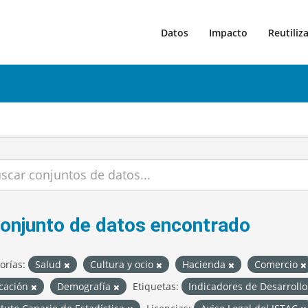
Datos
Impacto
Reutiliz
conjunto de datos encontrado
orías:
Salud
Cultura y ocio
Hacienda
Comercio
cación
Demografía
Etiquetas:
Indicadores de Desarroll