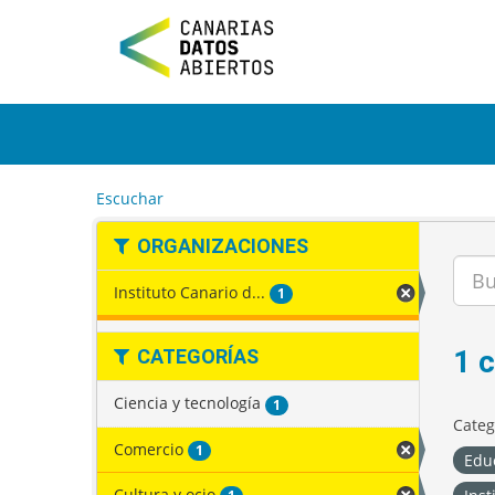
I
r
a
l
c
o
n
t
e
Escuchar
n
i
ORGANIZACIONES
d
o
Instituto Canario d...
1
1 
CATEGORÍAS
Ciencia y tecnología
1
Categ
Comercio
1
Edu
Cultura y ocio