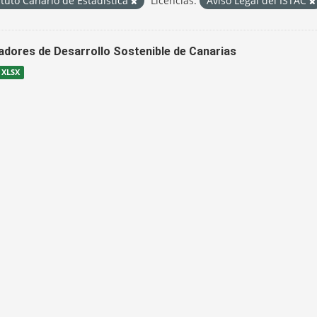
ituto Canario de Estadística
Licencias:
Aviso Legal del ISTAC
cadores de Desarrollo Sostenible de Canarias
XLSX