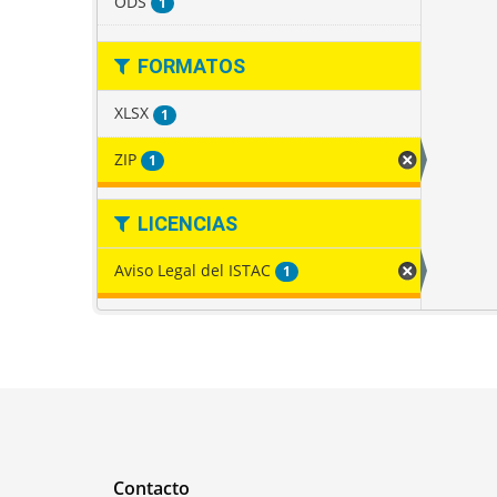
ODS
1
FORMATOS
XLSX
1
ZIP
1
LICENCIAS
Aviso Legal del ISTAC
1
Contacto