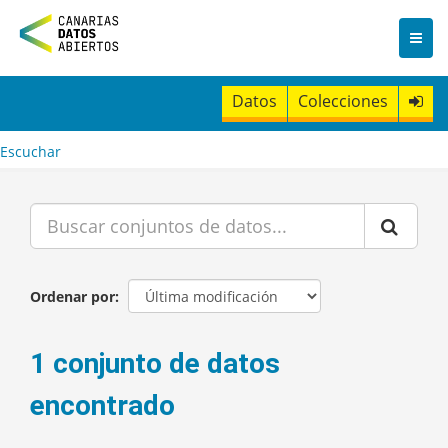
I
r
a
l
c
Datos
Colecciones
o
n
t
Escuchar
e
n
i
d
o
Ordenar por
1 conjunto de datos
encontrado