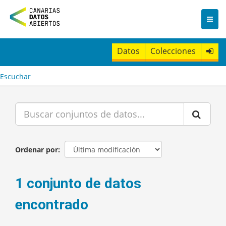
I
r
a
l
c
Datos
Colecciones
o
n
t
Escuchar
e
n
i
d
o
Ordenar por
1 conjunto de datos
encontrado