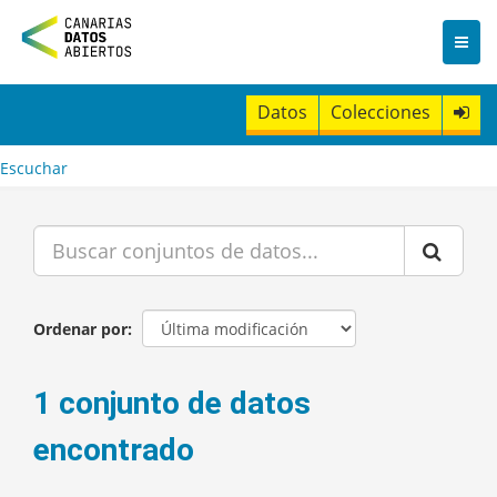
I
r
a
l
c
Datos
Colecciones
o
n
t
Escuchar
e
n
i
d
o
Ordenar por
1 conjunto de datos
encontrado