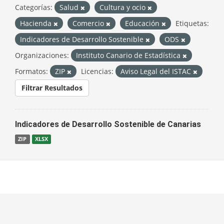
Categorías:
Salud
Cultura y ocio
Hacienda
Comercio
Educación
Etiquetas:
Indicadores de Desarrollo Sostenible
ODS
Organizaciones:
Instituto Canario de Estadística
Formatos:
ZIP
Licencias:
Aviso Legal del ISTAC
Filtrar Resultados
Indicadores de Desarrollo Sostenible de Canarias
ZIP
XLSX