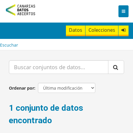
I
r
a
l
c
Datos
Colecciones
o
n
t
Escuchar
e
n
i
d
o
Ordenar por
1 conjunto de datos
encontrado