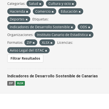
Categorías:
Salud
Cultura y ocio
Hacienda
Comercio
Educación
Deportes
Etiquetas:
Indicadores de Desarrollo Sostenible
ODS
Organizaciones:
Instituto Canario de Estadística
Formatos:
ZIP
XLSX
Licencias:
Aviso Legal del ISTAC
Filtrar Resultados
Indicadores de Desarrollo Sostenible de Canarias
ZIP
XLSX