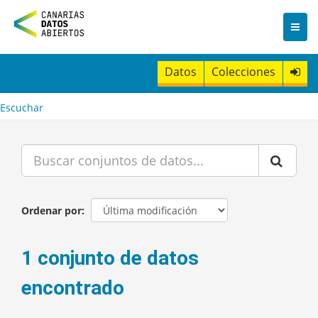
I
r
a
l
c
Datos
Colecciones
o
n
t
Escuchar
e
n
i
d
o
Ordenar por
1 conjunto de datos
encontrado