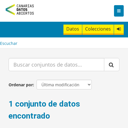
I
r
a
l
c
Datos
Colecciones
o
n
t
Escuchar
e
n
i
d
o
Ordenar por
1 conjunto de datos
encontrado