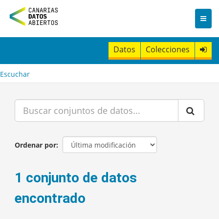
I
r
a
l
c
Datos
Colecciones
o
n
t
Escuchar
e
n
i
d
o
Ordenar por
1 conjunto de datos
encontrado