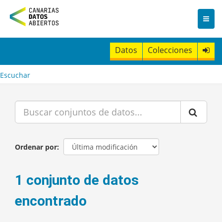
I
r
a
l
c
Datos
Colecciones
o
n
t
Escuchar
e
n
i
d
o
Ordenar por
1 conjunto de datos
encontrado