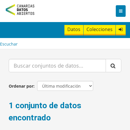
I
r
a
l
c
Datos
Colecciones
o
n
t
Escuchar
e
n
i
d
o
Ordenar por
1 conjunto de datos
encontrado