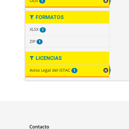
ODS
1
FORMATOS
XLSX
1
ZIP
1
LICENCIAS
Aviso Legal del ISTAC
1
Contacto