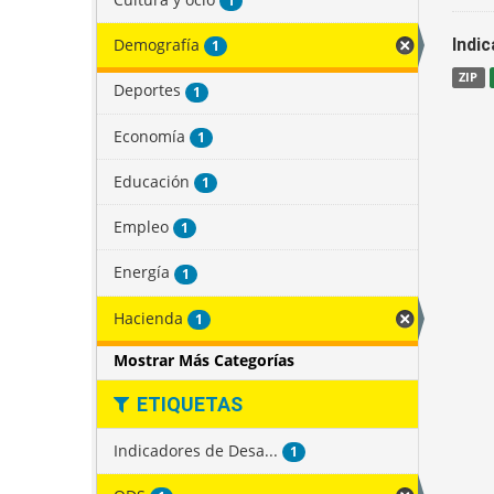
1
Demografía
Indi
1
ZIP
Deportes
1
Economía
1
Educación
1
Empleo
1
Energía
1
Hacienda
1
Mostrar Más Categorías
ETIQUETAS
Indicadores de Desa...
1