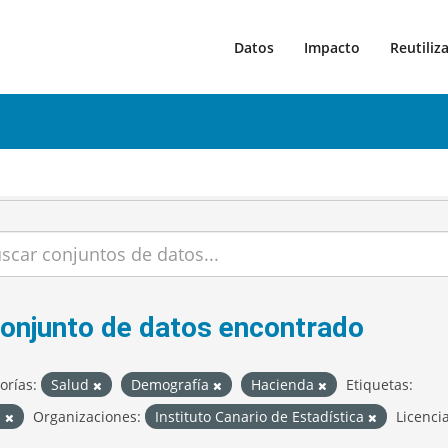
Datos
Impacto
Reutiliz
conjunto de datos encontrado
orías:
Salud
Demografía
Hacienda
Etiquetas:
S
Organizaciones:
Instituto Canario de Estadística
Licencia