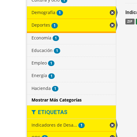
1
Demografía
Indi
1
ZIP
Deportes
1
Economía
1
Educación
1
Empleo
1
Energía
1
Hacienda
1
Mostrar Más Categorías
ETIQUETAS
Indicadores de Desa...
1