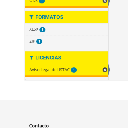
ODS
1
FORMATOS
XLSX
1
ZIP
1
LICENCIAS
Aviso Legal del ISTAC
1
Contacto