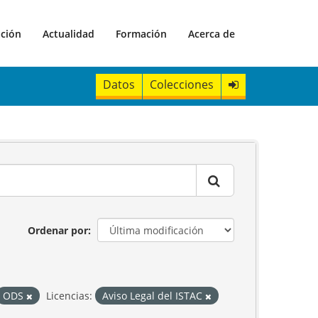
ación
Actualidad
Formación
Acerca de
Datos
Colecciones
Ordenar por
ODS
Licencias:
Aviso Legal del ISTAC