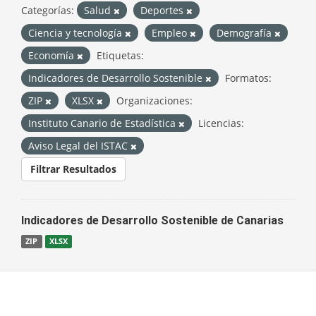
Categorías:
Salud
Deportes
Ciencia y tecnología
Empleo
Demografía
Economía
Etiquetas:
Indicadores de Desarrollo Sostenible
Formatos:
ZIP
XLSX
Organizaciones:
Instituto Canario de Estadística
Licencias:
Aviso Legal del ISTAC
Filtrar Resultados
Indicadores de Desarrollo Sostenible de Canarias
ZIP
XLSX