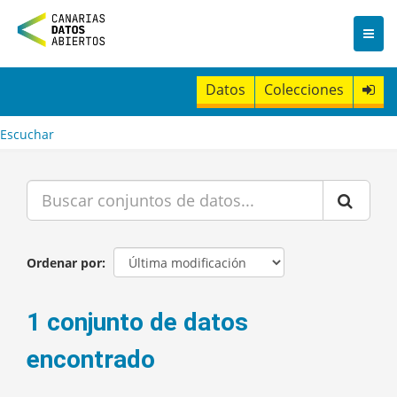
I
r
a
l
c
Datos
Colecciones
o
n
t
Escuchar
e
n
i
d
o
Ordenar por
1 conjunto de datos
encontrado