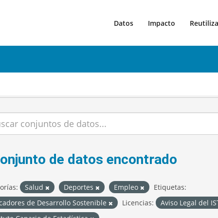
Datos
Impacto
Reutiliz
conjunto de datos encontrado
orías:
Salud
Deportes
Empleo
Etiquetas:
cadores de Desarrollo Sostenible
Licencias:
Aviso Legal del I