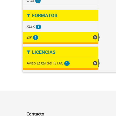
ODS
1
FORMATOS
XLSX
1
ZIP
1
LICENCIAS
Aviso Legal del ISTAC
1
Contacto