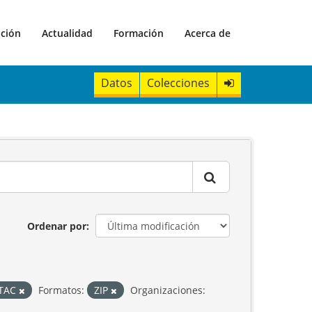
ación
Actualidad
Formación
Acerca de
Datos
Colecciones
Ordenar por
STAC
Formatos:
ZIP
Organizaciones: