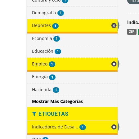
Inst
1
Demografía
1
Indi
Deportes
1
ZIP
Economía
1
Educación
1
Empleo
1
Energía
1
Hacienda
1
Mostrar Más Categorías
ETIQUETAS
Indicadores de Desa...
1