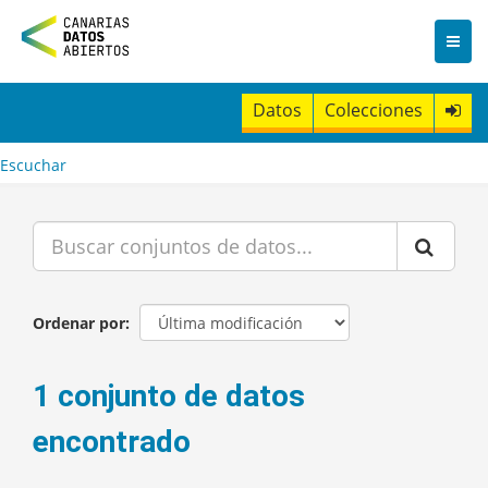
I
r
a
l
c
Datos
Colecciones
o
n
t
Escuchar
e
n
i
d
o
Ordenar por
1 conjunto de datos
encontrado