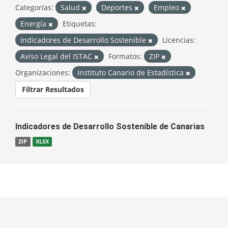
Categorías:
Salud
Deportes
Empleo
Energía
Etiquetas:
Indicadores de Desarrollo Sostenible
Licencias:
Aviso Legal del ISTAC
Formatos:
ZIP
Organizaciones:
Instituto Canario de Estadística
Filtrar Resultados
Indicadores de Desarrollo Sostenible de Canarias
ZIP
XLSX