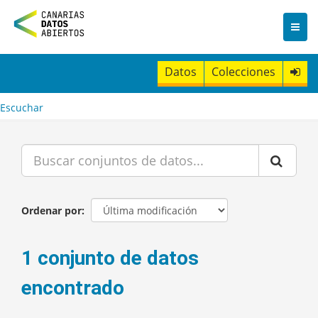
I
r
a
l
c
Datos
Colecciones
o
n
t
Escuchar
e
n
i
d
o
Ordenar por
1 conjunto de datos
encontrado