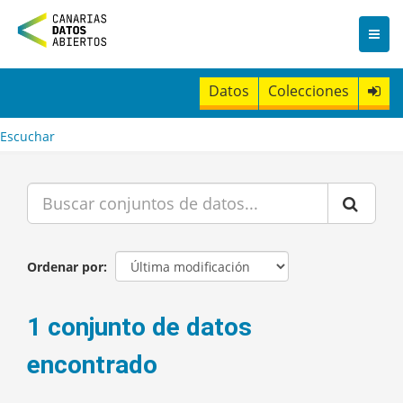
I
r
a
l
c
Datos
Colecciones
o
n
t
Escuchar
e
n
i
d
o
Ordenar por
1 conjunto de datos
encontrado