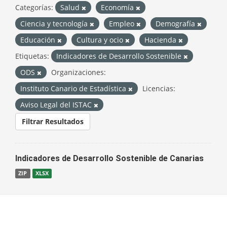
Categorías:
Salud
Economía
Ciencia y tecnología
Empleo
Demografía
Educación
Cultura y ocio
Hacienda
Etiquetas:
Indicadores de Desarrollo Sostenible
ODS
Organizaciones:
Instituto Canario de Estadística
Licencias:
Aviso Legal del ISTAC
Filtrar Resultados
Indicadores de Desarrollo Sostenible de Canarias
ZIP
XLSX