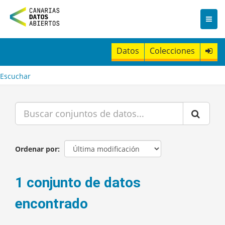
I
r
a
l
c
Datos
Colecciones
o
n
t
Escuchar
e
n
i
d
o
Ordenar por
1 conjunto de datos
encontrado