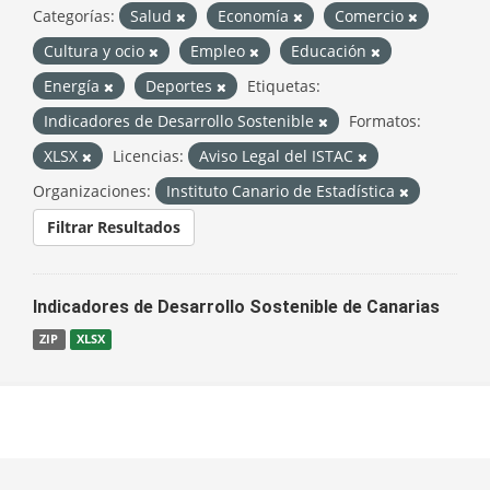
Categorías:
Salud
Economía
Comercio
Cultura y ocio
Empleo
Educación
Energía
Deportes
Etiquetas:
Indicadores de Desarrollo Sostenible
Formatos:
XLSX
Licencias:
Aviso Legal del ISTAC
Organizaciones:
Instituto Canario de Estadística
Filtrar Resultados
Indicadores de Desarrollo Sostenible de Canarias
ZIP
XLSX